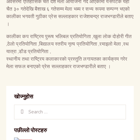
अवसरमा ऐतिहासिक चैते दशै मेला आयोजना गर्दै आएकोमा यसपटक यहीँ
चैत ३० गतेदेखि बैशाख ६ गतेसम्म मेला भब्य र सभ्य रूपमा सम्पन्न भएको
कालीका भगवती गुठीका प्रेस सल्लाहकार राजेशचन्द्र राजभण्डारीले बताए
।
कालीका कप राष्ट्रिय पुरूष भलिबल प्रतियोगिता ,खुला लाेक दाेहाेरी गीत
,ठेलाे प्रतियोगिता ,बिद्यालय स्तरीय नृत्य प्रतियोगिता ,रमाइलो मेला ,रथ
यात्रा ,डाैड प्रतियोगिता ,
स्थानीय तथा राष्ट्रिय कलाकारकाे प्रस्तुति लगायतका कार्यक्रम गरेर
मेला सफल बनाएको प्रेस सल्लाहकार राजभण्डारीले बताए ।
खोज्नुहोस
पछील्लो पोस्टहरु