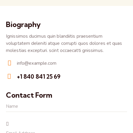
Biography
Ignissimos ducimus quin blandiitis praesentium
voluptatem deleniti atque corrupti quos dolores et quas
molestias excepturi. scint occaecatti gnissimus.
info@example.com
E-
+1 840 841 25 69
m
Ph
ail:
on
Contact Form
e: