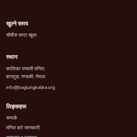
खुल्ने समय
चौबीस घण्टा खुला
स्थान
कालिका भगवती मन्दिर,
बागलुङ, गण्डकी, नेपाल
info@baglungkalika.org
लिङ्कहरू
सम्पर्क
मन्दिर बारे जानकारी